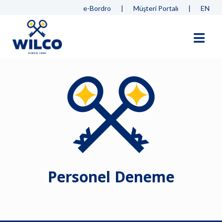
Personel Deneme
Skip
e-Bordro
|
Müşteri Portalı
|
EN
to
content
Personel Deneme